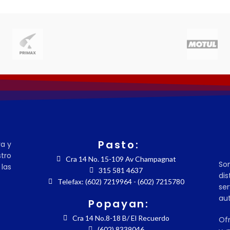
Pasto:
ra y
tro
Cra 14 No. 15-109 Av Champagnat
So
las
315 581 4637
dis
Telefax: (602) 7219964 - (602) 7215780
se
aut
Popayan:
Cra 14 No.8-18 B/ El Recuerdo
Ofr
(602) 8339046