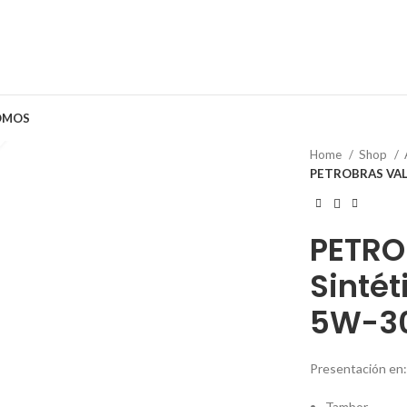
OMOS
Clic para ampliar
Home
Shop
PETROBRAS VALO
PETRO
Sintét
5W-3
Presentación en:
Tambor