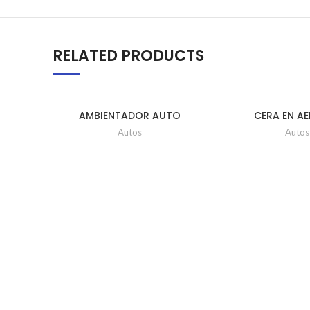
RELATED PRODUCTS
AMBIENTADOR AUTO
CERA EN A
FRESCO SPRY UD
INSTABRILLO U
Autos
Autos