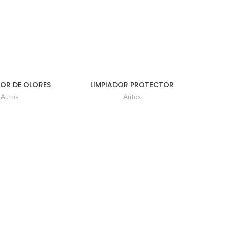
DOR DE OLORES
LIMPIADOR PROTECTOR
AMB
RESH SIMONZ
MATE SIMONZ
Autos
Autos