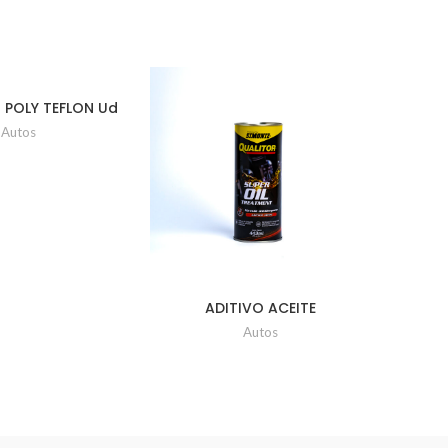
 POLY TEFLON Ud
 255 Gr
Autos
ADITIVO ACEITE
A
ANTIDESGASTE LATA UD x
HI
Autos
443ml