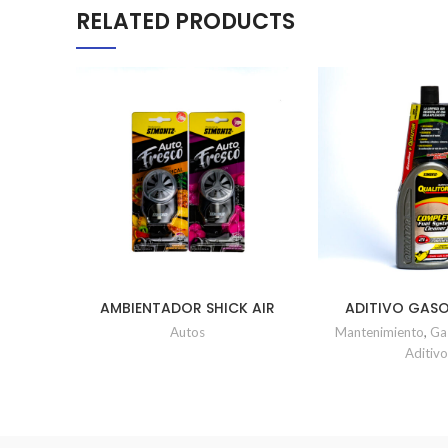
RELATED PRODUCTS
AMBIENTADOR SHICK AIR
ADITIVO GASO
STILY
SISTEM CLEAN
Autos
Mantenimiento
,
Ga
Aditivo