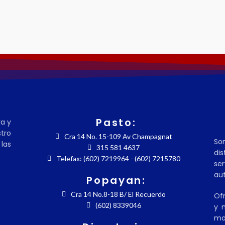
Pasto:
ra y
tro
Cra 14 No. 15-109 Av Champagnat
So
las
315 581 4637
dis
Telefax: (602) 7219964 - (602) 7215780
se
aut
Popayan:
Cra 14 No.8-18 B/ El Recuerdo
Ofr
(602) 8339046
y m
mo