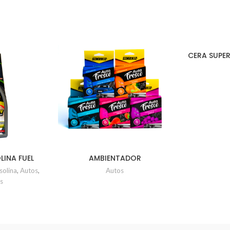
CERA SUPER
x
LINA FUEL
AMBIENTADOR
ER 473ml
EXTRADURACION
solina
,
Autos
,
Autos
AUTOFRESCO SIMONZ
s