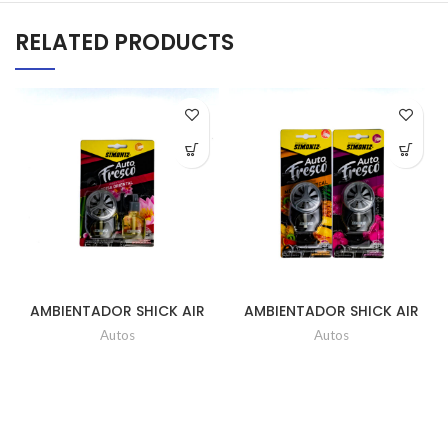
RELATED PRODUCTS
AMBIENTADOR SHICK AIR
AMBIENTADOR SHICK AIR
TECH + REPUESTO Ud x
STILY
Autos
Autos
10ml