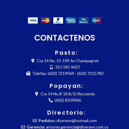
CONTACTENOS
Pasto:
Cra 14 No. 15-109 Av Champagnat
315 581 4637
Telefax: (602) 7219964 - (602) 7215780
Popayan:
Cra 14 No.8-18 B/ El Recuerdo
(602) 8339046
Directorio:
Pedidos:
diseravn@hotmail.com
Gerencia:
antonio.gerencia@diseravn.com.co