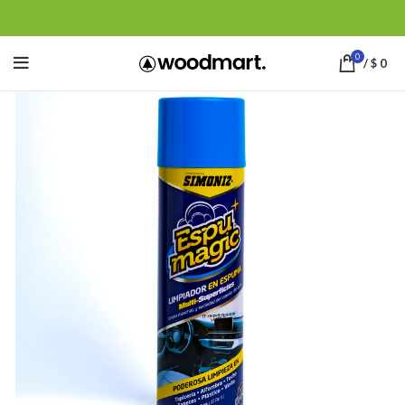
0
/
$
0