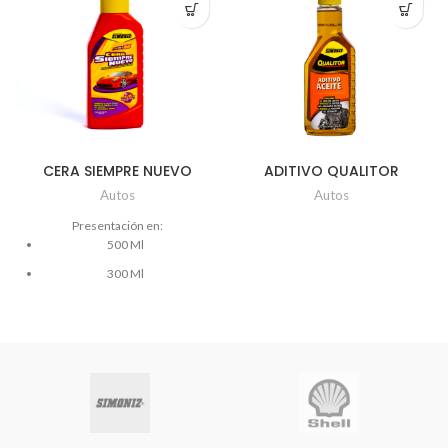
CERA SIEMPRE NUEVO
ADITIVO QUALITOR
ACEITE Ud x 354ml
Autos
Autos
Presentación en:
500 Ml
300 Ml
200 Ml