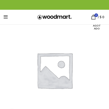
0
/
$
0
AGOT
ADO