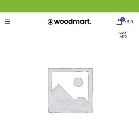
0
/
$
0
AGOT
ADO