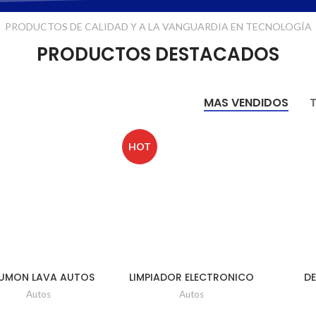
PRODUCTOS DE CALIDAD Y A LA VANGUARDIA EN TECNOLOGÍA
PRODUCTOS DESTACADOS
MAS VENDIDOS
HOT
PUMON LAVA AUTOS
LIMPIADOR ELECTRONICO
D
Ud
Ud x 240ml
LUB
Autos
Autos