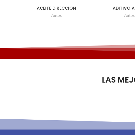
ACEITE DIRECCION
ADITIVO A
HIDRAULICA UD 354ML
ANTIDESGASTE 
Autos
Autos
443m
LAS ME