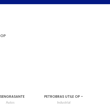
TOP
ESENGRASANTE
PETROBRAS UTILE OP –
RISTONE PISTOLA
38 – EM BALDE
Autos
Industrial
550CC