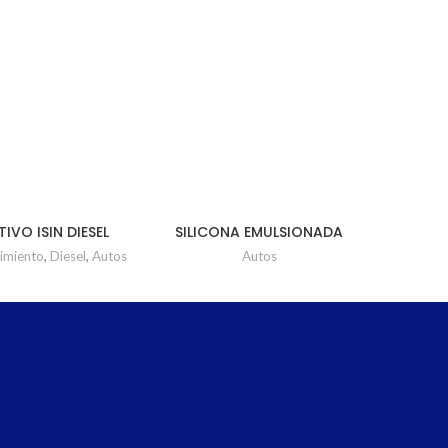
TIVO ISIN DIESEL
SILICONA EMULSIONADA
CAJA x 24
LUBRISTONE
imiento
,
Diesel
,
Autos
Autos