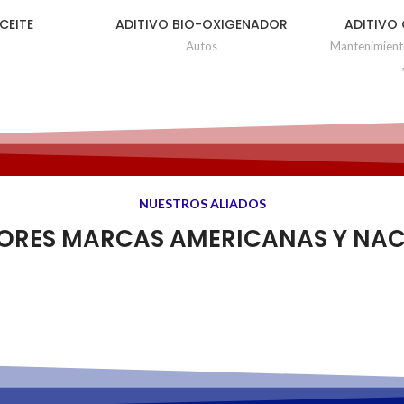
CEITE
ADITIVO BIO-OXIGENADOR
ADITIVO 
LATA UD x
CON ETBE Ud x 140ml
SISTEM 
Autos
Mantenimien
l
NUESTROS ALIADOS
JORES MARCAS AMERICANAS Y NAC