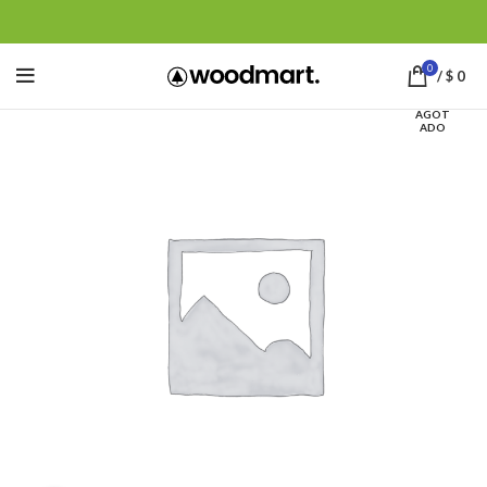
0
/
$
0
AGOT
ADO