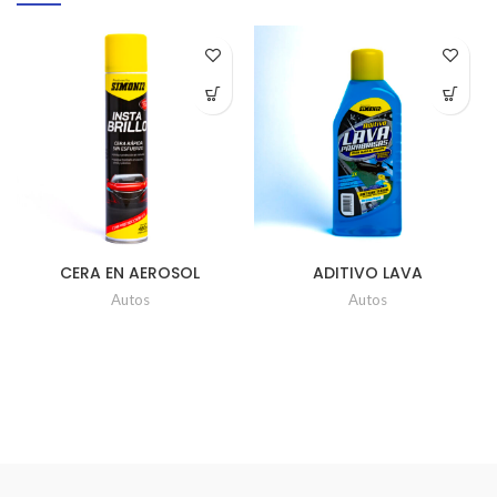
CERA EN AEROSOL
ADITIVO LAVA
INSTABRILLO UD x 480ml
PARABRISAS SIMONS
Autos
Autos