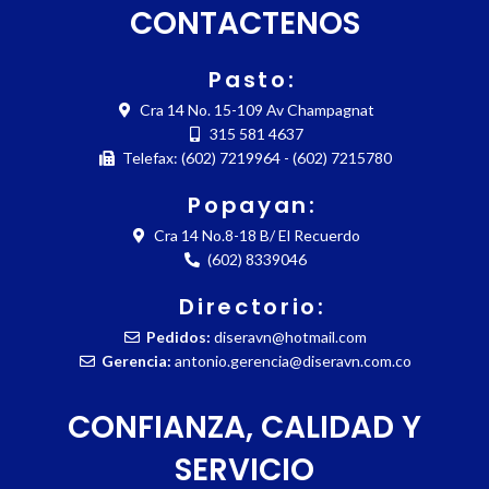
CONTACTENOS
Pasto:
Cra 14 No. 15-109 Av Champagnat
315 581 4637
Telefax: (602) 7219964 - (602) 7215780
Popayan:
Cra 14 No.8-18 B/ El Recuerdo
(602) 8339046
Directorio:
Pedidos:
diseravn@hotmail.com
Gerencia:
antonio.gerencia@diseravn.com.co
CONFIANZA, CALIDAD Y
SERVICIO