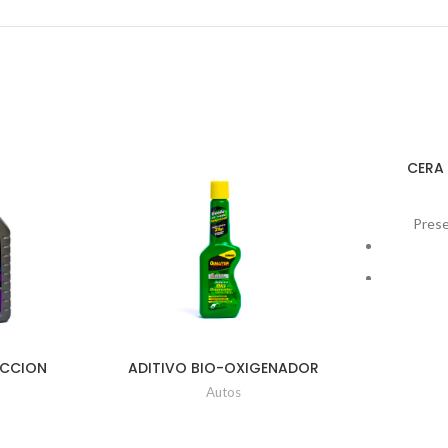
CERA 
Prese
ECCION
ADITIVO BIO-OXIGENADOR
UD 354ML
CON ETBE Ud x 140ml
Autos