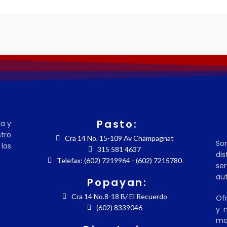
Pasto:
ra y
tro
Cra 14 No. 15-109 Av Champagnat
So
las
315 581 4637
dis
Telefax: (602) 7219964 - (602) 7215780
se
aut
Popayan:
Cra 14 No.8-18 B/ El Recuerdo
Ofr
(602) 8339046
y m
mo