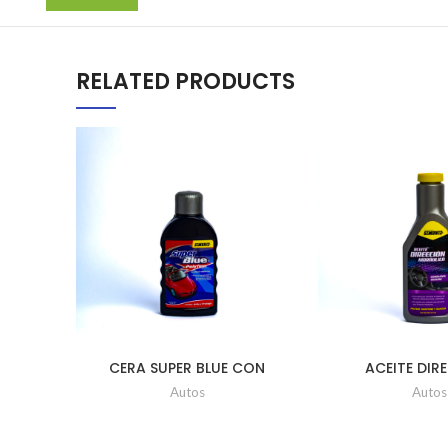
RELATED PRODUCTS
CERA SUPER BLUE CON
ACEITE DIR
POLYFLON 500ML UD
HIDRAULICA 
Autos
Autos