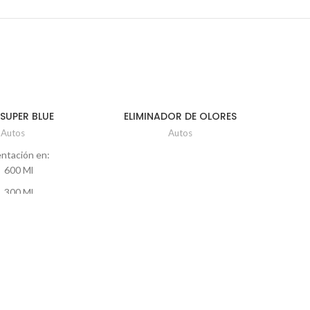
SUPER BLUE
ELIMINADOR DE OLORES
CERA 
AUTOFRESH SIMONZ
Autos
Autos
ntación en:
600 Ml
300 Ml