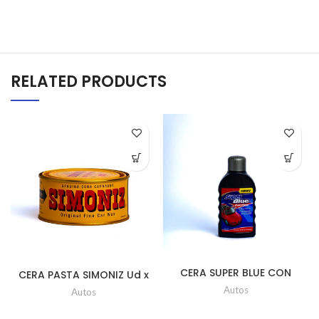
RELATED PRODUCTS
CERA SUPER BLUE CON
CERA PASTA SIMONIZ Ud x
POLYFLON 500ML UD
225 Gr
Autos
Autos