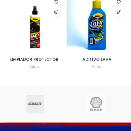
LIMPIADOR PROTECTOR
ADITIVO LAVA
MATE SIMONZ
PARABRISAS SIMONS
Autos
Autos