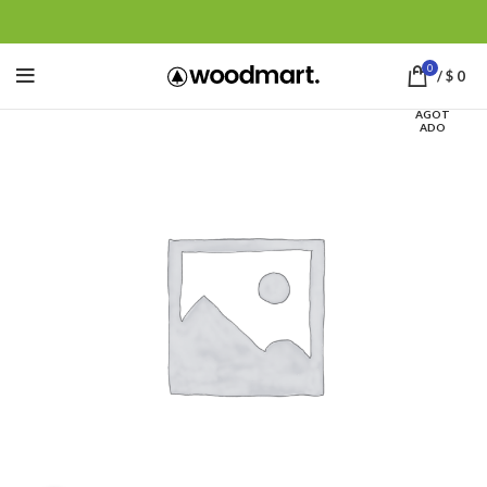
0
/
$
0
AGOT
ADO