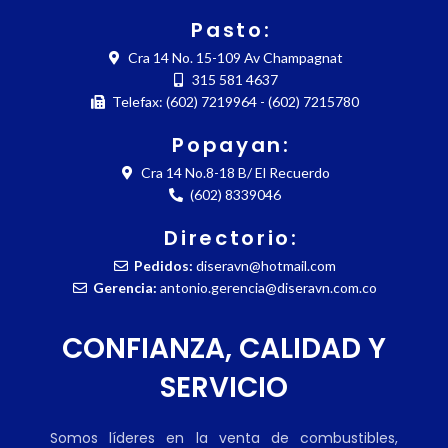
Pasto:
Cra 14 No. 15-109 Av Champagnat
315 581 4637
Telefax: (602) 7219964 - (602) 7215780
Popayan:
Cra 14 No.8-18 B/ El Recuerdo
(602) 8339046
Directorio:
Pedidos:
diseravn@hotmail.com
Gerencia:
antonio.gerencia@diseravn.com.co
CONFIANZA, CALIDAD Y
SERVICIO
Somos líderes en la venta de combustibles,