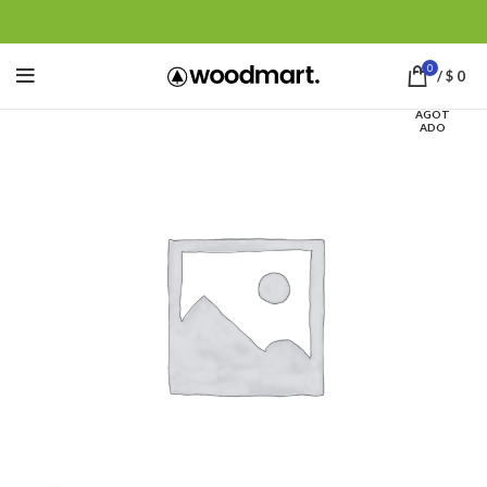
0
/
$
0
AGOT
ADO