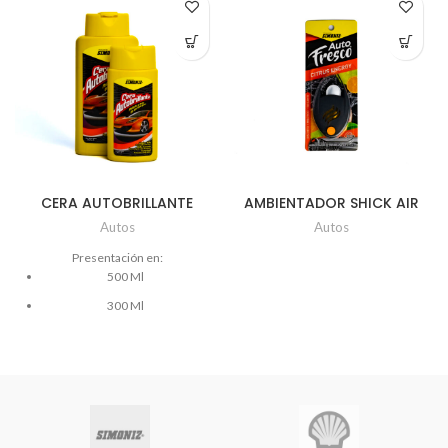
CERA AUTOBRILLANTE
AMBIENTADOR SHICK AIR
SIMONIZ
STYLE Ud x 4.5 ml
Autos
Autos
Presentación en:
500 Ml
300 Ml