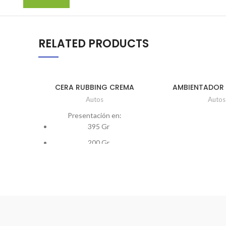
RELATED PRODUCTS
CERA RUBBING CREMA
AMBIENTADOR 
STYLE Ud x 
Autos
Autos
Presentación en:
395 Gr
200 Gr