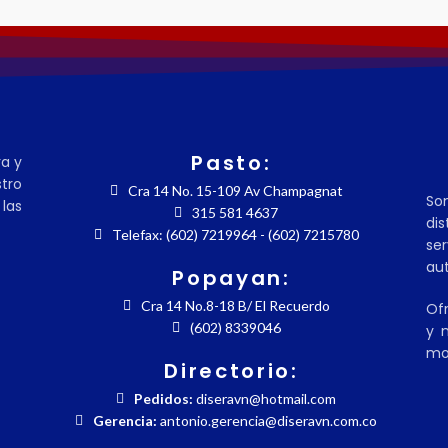
Pasto:
ra y
tro
Cra 14 No. 15-109 Av Champagnat
So
las
315 581 4637
dis
Telefax: (602) 7219964 - (602) 7215780
se
aut
Popayan:
Cra 14 No.8-18 B/ El Recuerdo
Ofr
(602) 8339046
y m
mo
Directorio:
Pedidos:
diseravn@hotmail.com
Gerencia:
antonio.gerencia@diseravn.com.co