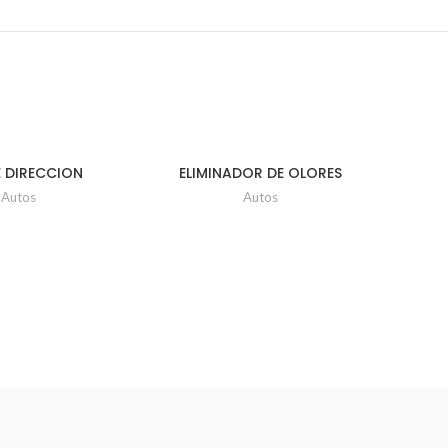
E DIRECCION
ELIMINADOR DE OLORES
ICA UD 354ML
AUTOFRESH SIMONZ
Autos
Autos