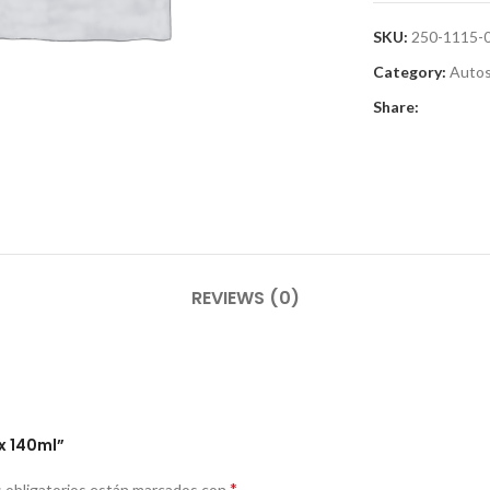
SKU:
250-1115-
Category:
Auto
Share:
r
REVIEWS (0)
x 140ml”
*
 obligatorios están marcados con