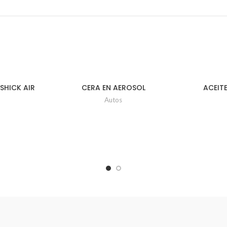
SHICK AIR
CERA EN AEROSOL
ACEIT
4.5 ml
INSTABRILLO UD x 480ml
HIDRAUL
Autos