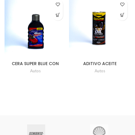
CERA SUPER BLUE CON
ADITIVO ACEITE
POLYFLON 500ML UD
ANTIDESGASTE LATA UD x
Autos
Autos
443ml