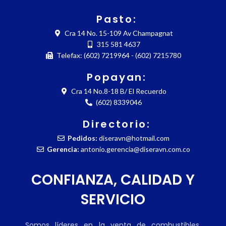
Pasto:
Cra 14 No. 15-109 Av Champagnat
315 581 4637
Telefax: (602) 7219964 - (602) 7215780
Popayan:
Cra 14 No.8-18 B/ El Recuerdo
(602) 8339046
Directorio:
Pedidos:
diseravn@hotmail.com
Gerencia:
antonio.gerencia@diseravn.com.co
CONFIANZA, CALIDAD Y
SERVICIO
Somos líderes en la venta de combustibles,