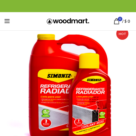
0
/
$
0
HOT