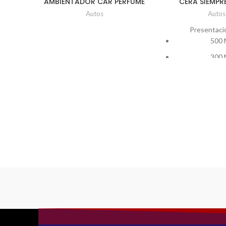
AMBIENTADOR CAR PERFUME
CERA SIEMPR
Autos
Autos
Presentaci
500 
300 
200 