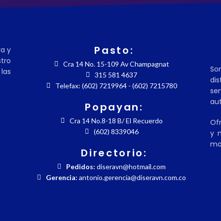
Pasto:
ra y
tro
Cra 14 No. 15-109 Av Champagnat
So
las
315 581 4637
dis
Telefax: (602) 7219964 - (602) 7215780
se
aut
Popayan:
Cra 14 No.8-18 B/ El Recuerdo
Ofr
(602) 8339046
y m
mo
Directorio:
Pedidos:
diseravn@hotmail.com
Gerencia:
antonio.gerencia@diseravn.com.co