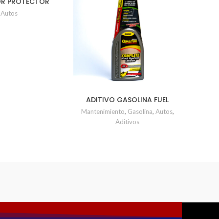
OR PROTECTOR
E SIMONZ
Autos
ADITIVO GASOLINA FUEL
CERA 
SISTEM CLEANER 473ml
Mantenimiento
,
Gasolina
,
Autos
,
Aditivos