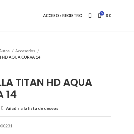
0
ACCESO / REGISTRO
$
0
Autos
Accesorios
N HD AQUA CURVA 14
LLA TITAN HD AQUA
 14
Añadir a la lista de deseos
000231